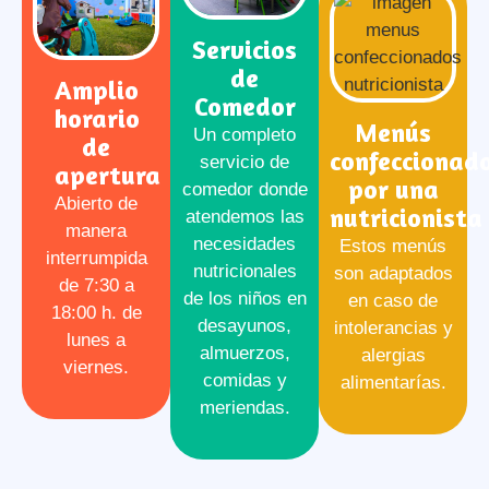
Servicios
de
Amplio
Comedor
horario
Menús
Un completo
de
confeccionad
servicio de
apertura
por una
comedor donde
Abierto de
nutricionista
atendemos las
manera
necesidades
Estos menús
interrumpida
nutricionales
son adaptados
de 7:30 a
de los niños en
en caso de
18:00 h. de
desayunos,
intolerancias y
lunes a
almuerzos,
alergias
viernes.
comidas y
alimentarías.
meriendas.